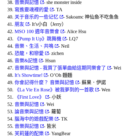
音樂與記憶
- she monster inside
寫進靈魂裡的愛
- TA
关于音乐的一些记忆
- Sakoamc 神仙鱼不吃鱼鱼
朋友
- It’s小白（Jerry）
MSO 100 週年音樂會
- Alice Hsu
《Pump It Up》跳舞機
- LQ7
音樂、生活、共鳴
- Neil
恐龍，和戀愛
- zichen
音樂&記憶
- Hsun
音樂與記憶 - 我買了張單曲給這期同樂會了
- Wei
It’s Showtime!
- O’Oh 麵麵
你會記得什麼？ 音樂與記憶
- 蘇果．伊諾
《La Vie En Rose》被我夢到的一首歌
- Wen
《First Love》
- 小妖
音樂與記憶
- Wei
論音樂與記憶
- 蘿蔔
腦海中的遊戲配樂
- TK
音樂與記憶
- 皆米
芙莉蓮的配樂
- YangBear