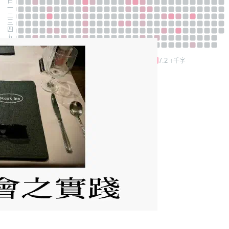
日
一
二
三
四
五
六
0.0 - 1.2
1.2 - 3.6
3.6 - 7.2
7.2 ↑
千字
相關文章