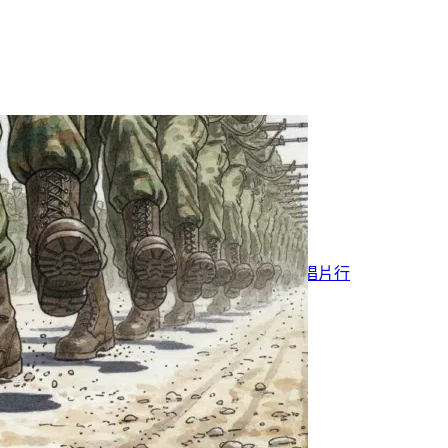
老派約會之實踐
2026年01月31日
·
1457 字
·
3 分鐘
分類:
隨筆
吃喝玩樂
標籤:
BlogBlog 同樂會
美好過去
關於音樂
唱片行