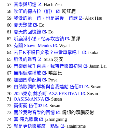
音樂與記憶
- HachiZen
吹笛的德古拉（们）
- 粉红鹿
我做的第一首、也是最後一首歌
- Alex Hsu
夏天聚散
- Eo
夏天的回憶錄
- Eo
听鹿港小镇，忆赤坎古镇
- 萧邦
有關 Shawn Mendes
- Wyatt
去日K不唱日文歌？來當車掌吧！
- ikuka
稻浪的聲音
- Stian 羽安
音樂虐我千百遍，我待音樂如初戀
- Jason Lai
無限循環播放
- 嘻茲比
加國四季配樂
- Poya
白鴿歌詞的解析與自我連結 伍佰01
- Susan
2025東京 錦系町JAZZ FESTIVAL
- Susan
OASIS&ANNA
- Susan
衝衝衝 伍佰02
- Susan
關於我對音樂的回憶
- 鏡想的頭腦反射
真·時光膠囊
- j2hongming
就是更快樂那麼一點點
- againitsme