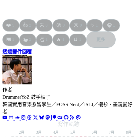
❤️
👍
🤣
😡
😢
✨
🎧
5
2
0
0
0
1
1
🎹
🐳
👏
🔥
🥁
更多
1
2
1
1
1
透過郵件回覆
作者
DrummerYoZ 鼓手柚子
韓國實用音樂系留學生／FOSS Nerd／ISTJ／襯衫、墨鏡愛好
者
寫作軌跡
1月
2月
3月
4月
5月
6月
7月
8月