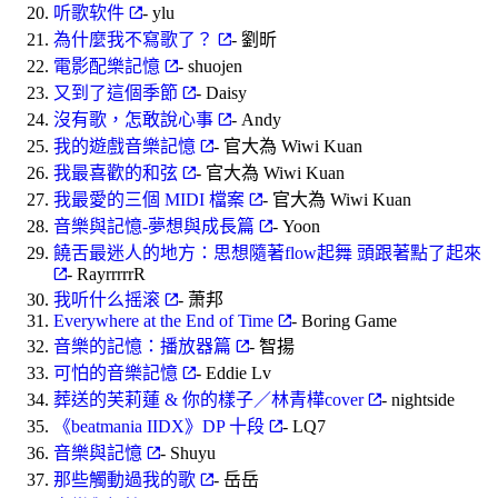
听歌软件
- ylu
為什麼我不寫歌了？
- 劉昕
電影配樂記憶
- shuojen
又到了這個季節
- Daisy
沒有歌，怎敢說心事
- Andy
我的遊戲音樂記憶
- 官大為 Wiwi Kuan
我最喜歡的和弦
- 官大為 Wiwi Kuan
我最愛的三個 MIDI 檔案
- 官大為 Wiwi Kuan
音樂與記憶-夢想與成長篇
- Yoon
饒舌最迷人的地方：思想隨著flow起舞 頭跟著點了起來
- RayrrrrrR
我听什么摇滚
- 萧邦
Everywhere at the End of Time
- Boring Game
音樂的記憶：播放器篇
- 智揚
可怕的音樂記憶
- Eddie Lv
葬送的芙莉蓮 & 你的樣子／林青樺cover
- nightside
《beatmania IIDX》DP 十段
- LQ7
音樂與記憶
- Shuyu
那些觸動過我的歌
- 岳岳