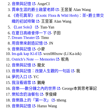
音樂與記憶
- AngeCI
貫串生涯的爵士啟蒙老師
- 王昱荃 Alan Wang
《奇花異草》 (Exotic Flora & Wild Herb)：茶×爵士樂交
織的初試啼聲
- 王昱荃 Alan Wang
《Last Solo》
- Tian-Yan
在夏日高峰會停一下
- 子田
Dream Theater
- Timo
用音樂來創造記憶
- JN
音樂與記憶
- 小麥
Im-ga̍k kap Kì-tî
- wox080xow (Lí Ka-io̍k)
Ostrich’s Note — Memories
- 鴕鳥
音樂與記憶
- 龍女
音樂與記憶：改變人生觀的一句話
- 我
夢的入口
- YC
我沒看過雪
- 鵝庵
音樂──數分鐘之內的世界
- George本質思考筆記
樂知念奶油餐包
- 李俊緯
音樂路上的「第一次」
- ttheng
音樂與記憶
- Haruo Wang