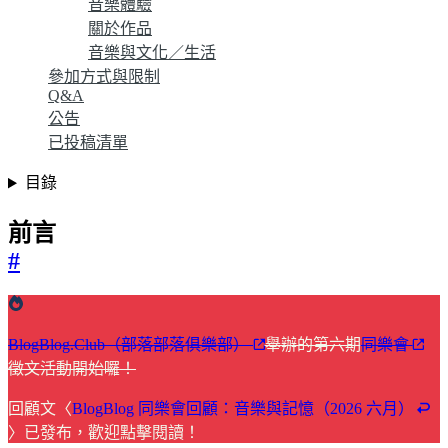
音樂體驗
關於作品
音樂與文化／生活
參加方式與限制
Q&A
公告
已投稿清單
目錄
前言
#
BlogBlog.Club（部落部落俱樂部）
舉辦的第六期
同樂會
徵文活動開始囉！
回顧文〈
BlogBlog 同樂會回顧：音樂與記憶（2026 六月）
〉已發布，歡迎點擊閱讀！