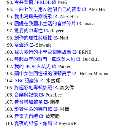
今井美樹 / PRIDE
- bee5
一曲七吃：用AI翻唱自己的音樂
- Alex Hsu
我也寫過失戀情歌
- Alex Hsu
圍繞在我國小生活的音樂碎片
- huacat
驚異的中毒性
- Rayeee
創作的理性與感性
- Nari
雙聲道
- Slownie
我與我們的小學管樂團故事
- ERNE
喚起童年的聲音 - 真珠美人魚
- DuckLL
我的 JPOP 入坑史
- Parker
國中女生回憶裡的灌籃高手
– Hellen Murmur
ABC記譜法
- 水壺翔
終極彩虹專輯挑戰
- 高文偉
音樂與記憶
- PuzeLee
看台增加歌單
- 幽星
影響生命的幾首歌
- 阿標
⾳樂式⾃縛
- 黃宏勝
夏夜的記憶，像風
-RayrrrrrR