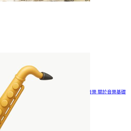
腳步踩不準
2026年02月06日
·
885 字
·
2 分鐘
分類:
隨筆
研究
標籤:
BlogBlog 同樂會
只有我這樣嗎
關於音樂
關於音樂基礎
教育
關於當兵