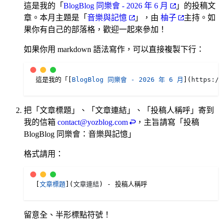
這是我的「
BlogBlog 同樂會 - 2026 年 6 月
」的投稿文
章。本月主題是「
音樂與記憶
」，由
柚子
主持。如
果你有自己的部落格，歡迎一起來參加！
如果你用 markdown 語法寫作，可以直接複製下行：
這是我的「[
BlogBlog 同樂會 - 2026 年 6 月
](
https:/
把「文章標題」、「文章連結」、「投稿人稱呼」寄到
我的信箱
contact@yozblog.com
，主旨請寫「投稿
BlogBlog 同樂會：音樂與記憶」
格式請用：
[
文章標題
](
文章連結
) - 投稿人稱呼
留意全、半形標點符號！