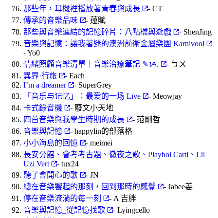
那些年，耳機裡播放著青春與成長
- CT
傳承的音樂品味
- 蓮賦
那些與音樂連結的記憶碎片：八點檔與遊戲
- ShenJing
音樂與記憶：讓我著迷的澳洲前衛金屬樂團 Karnivool
- Yo0
情緒照顧音樂清單｜音樂治療筆記 ✎ᝰ.
- ㄅㄨ
異界·行旅
- Each
I’m a dreamer
- SuperGrey
「音乐与记忆」：最爱的一场 Live
- Meowjay
卡式錄音機
- 廢文小天地
四首音樂與我學生時期的成長
- 范剛哲
音樂與記憶
- happylin的部落格
小小海島的回憶
- meimei
長安分館、會考考古題、徹夜之歌、Playboi Carti、Lil
Uzi Vert
- tux24
聽了會開心的歌
- JN
總在音樂響起的那刻，回到那時的感覺
- Jabee姜
停在音樂流淌的每一刻
- A 吉胖
音樂與記憶_從記憶找歌
- Lyingcello