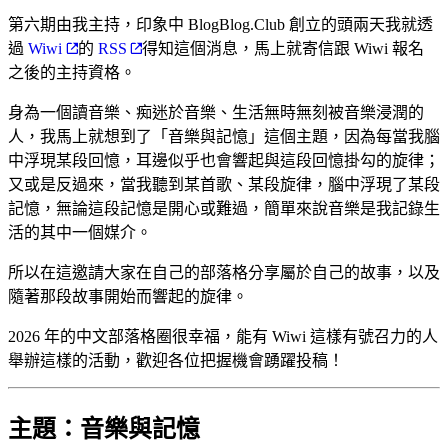
第六期由我主持，印象中 BlogBlog.Club 創立的頭兩天我就透
過
Wiwi
的
RSS
得知這個消息，馬上就寄信跟 Wiwi 報名
之後的主持資格。
身為一個讀音樂、痴迷於音樂、生活無時無刻被音樂浸潤的
人，我馬上就想到了「音樂與記憶」這個主題，因為每當我腦
中浮現某段回憶，耳邊似乎也會響起與這段回憶掛勾的旋律；
又或是反過來，當我聽到某首歌、某段旋律，腦中浮現了某段
記憶，無論這段記憶是開心或難過，簡單來說音樂是我記錄生
活的其中一個媒介。
所以在這邀請大家在自己的部落格分享屬於自己的故事，以及
隨著那段故事開始而響起的旋律。
2026 年的中文部落格圈很幸福，能有 Wiwi 這樣有號召力的人
舉辦這樣的活動，歡迎各位把握機會踴躍投稿！
主題：音樂與記憶