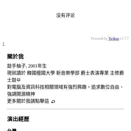
没有评论
Powered by
Twikoo
v1.7.7
↑
關於我
鼓手柚子, 2001年生
現就讀於 韓國檀國大學 新音樂學部 爵士表演專業 主修爵
士鼓🥁
對電腦及資訊科技相關領域有強烈興趣，追求數位自由、
強調開源精神
更多關於我請
點擊這
演出經歷