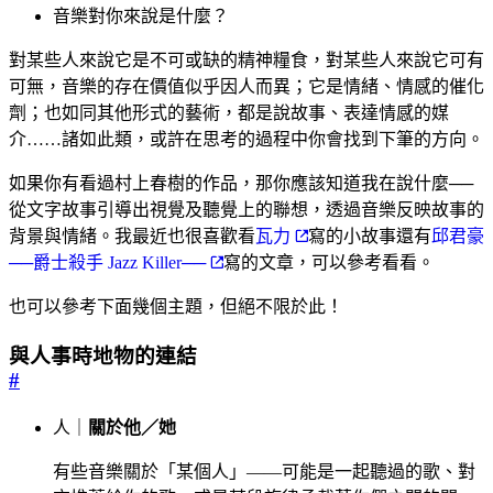
音樂對你來說是什麼？
對某些人來說它是不可或缺的精神糧食，對某些人來說它可有
可無，音樂的存在價值似乎因人而異；它是情緒、情感的催化
劑；也如同其他形式的藝術，都是說故事、表達情感的媒
介……諸如此類，或許在思考的過程中你會找到下筆的方向。
如果你有看過村上春樹的作品，那你應該知道我在說什麼──
從文字故事引導出視覺及聽覺上的聯想，透過音樂反映故事的
背景與情緒。我最近也很喜歡看
瓦力
寫的小故事還有
邱君豪
──爵士殺手 Jazz Killer──
寫的文章，可以參考看看。
也可以參考下面幾個主題，但絕不限於此！
與人事時地物的連結
#
人｜
關於他／她
有些音樂關於「某個人」——可能是一起聽過的歌、對