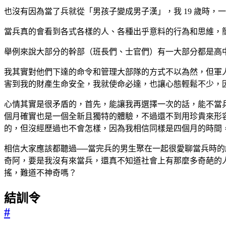
也沒有因為當了兵就從「男孩子變成男子漢」，我 19 歲時
當兵真的會看到各式各樣的人、各種出乎意料的行為和思維，
舉例來說大部分的幹部（班長們、士官們）有一大部分都是高中畢
我其實對他們下達的命令和管理大部隊的方式不以為然，但軍
害到我的財產生命安全，我就使命必達，也讓心態輕鬆不少，
心情其實是很矛盾的，首先，能讓我再選擇一次的話，能不當
個月確實也是一個全新且獨特的體驗，不過還不到用珍貴來形
的，但沒經歷過也不會怎樣，因為我相信同樣是四個月的時間
相信大家應該都聽過──當完兵的男生聚在一起很愛聊當兵時
奇阿，要是我沒有來當兵，還真不知道社會上有那麼多奇葩的
搖，難道不神奇嗎？
結訓令
#