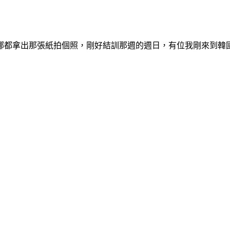
哪都拿出那張紙拍個照，剛好結訓那週的週日，有位我剛來到韓