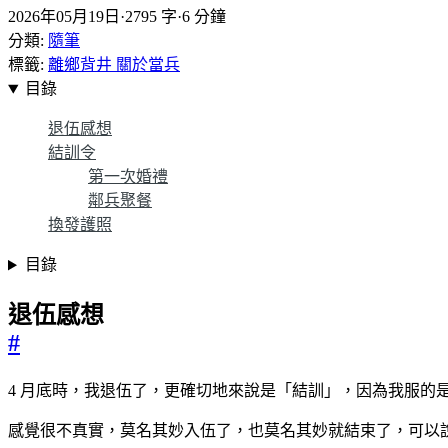
2026年05月19日
·
2795 字
·
6 分鐘
分類:
隨筆
標籤:
離鄉背井
關於當兵
目錄
退伍感想
結訓令
第一次婚禮
鄰兵聚餐
換發護照
目錄
退伍感想
#
4 月底時，我退伍了，更確切地來說是「結訓」，因為我服的
感覺很不真實，莫名其妙入伍了，也莫名其妙就結束了，可以說