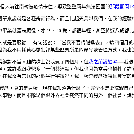
，一個人前往南韓被疫情卡住，導致整整兩年無法回國的
那段期間
簡單來說就是各種奇葩行為，而且比起天兵鄰兵們，在我的經驗
業就簽志願役，才 19、20 歲，都很年輕，甚至將近八成都
人就是要服從──有句話說：「當兵不要帶腦進去」，這四個月的
因為我不用耗費心思批評某些匪夷所思的命令或管理方式，我也
兵絕對不當。雖然嘴上說浪費了四個月，但
我之前說過
──我
容，或許我跟我爸多了一個共通點，但我也因為當兵也犧牲了許
，在我沒有當兵的那個平行宇宙裡，我一樣會經歷獨特且豐富的
的經歷，真的是這樣！現在我知道為什麼了，完全不是要炫耀自
人事物，而且軍隊是個跟外界社會截然不同的另外一個社會，說