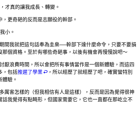
，才真的讓我成長、轉變。
中，更奇葩的反而是志願役的幹部。
比我小。
期間我就把這句話奉為圭臬──幹部下達什麼命令，只要不要損
沒那個資格。至於有哪些奇葩事，以後有機會再慢慢說吧～
很討厭浪費時間，所以會把所有事情當作是一個新體驗，而這四
多，包括
推遲了學業
，所以經歷了就經歷了吧，確實蠻特別
新體驗。
己多厲害怎樣的（但我相信有人是這樣），反而是因為覺得很神
實話我覺得有點畸形，但國家需要它，它也一直都在那屹立不