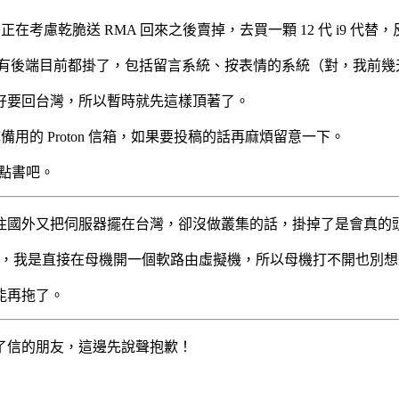
正在考慮乾脆送 RMA 回來之後賣掉，去買一顆 12 代 i9 代替
了，但是所有後端目前都掛了，包括留言系統、按表情的系統（對，我前幾
好要回台灣，所以暫時就先這樣頂著了。
成備用的 Proton 信箱，如果要投稿的話再麻煩留意一下。
看點書吧。
住國外又把伺服器擺在台灣，卻沒做叢集的話，掛掉了是會真的
於預算，我是直接在母機開一個軟路由虛擬機，所以母機打不開也別
能再拖了。
了信的朋友，這邊先說聲抱歉！