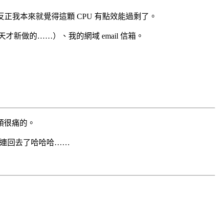
，反正我本來就覺得這顆 CPU 有點效能過剩了。
天才新做的……）、我的網域 email 信箱。
頭很痛的。
想連回去了哈哈哈……