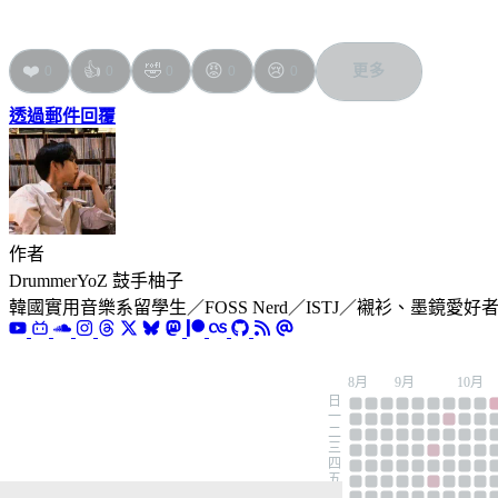
❤️
👍
🤣
😡
😢
更多
0
0
0
0
0
透過郵件回覆
作者
DrummerYoZ 鼓手柚子
韓國實用音樂系留學生／FOSS Nerd／ISTJ／襯衫、墨鏡愛好
8月
9月
10月
日
一
二
三
四
五
六