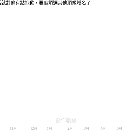
話就對他有點抱歉，要麻煩選其他頂級域名了
者
寫作軌跡
月
11月
12月
1月
2月
3月
4月
5月