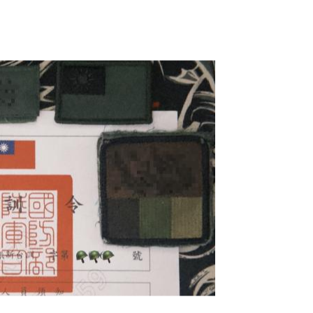
「我爸媽是某某某」悖論
2026年05月20日
·
954 字
·
2 分鐘
分類:
社會觀察