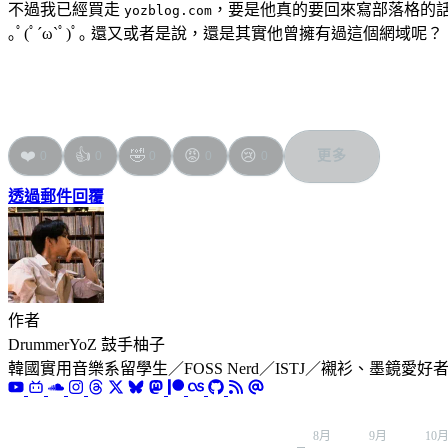
不過我已經買走
，要是他真的要回來寫部落格的
yozblog.com
｡ﾟ(ﾟ´ω`ﾟ)ﾟ｡ 還又或者是說，還是其實他曾擁有過這個網域呢？
❤️
👍
🤣
😡
😢
更多
0
0
0
0
0
透過郵件回覆
作者
DrummerYoZ 鼓手柚子
韓國實用音樂系留學生／FOSS Nerd／ISTJ／襯衫、墨鏡愛好
8月
9月
10