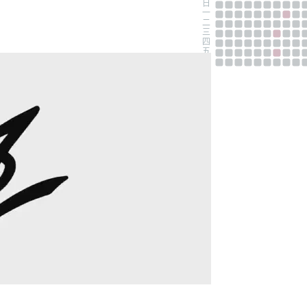
日
一
二
三
四
五
六
相關文章