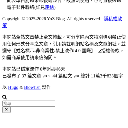
此表單目前還未跟後端整合，故無法使用，也可直接透過
電子郵件聯絡(詳見
連結
)
Copyright © 2025-2026 YoZ Blog. All rights reserved.
·
隱私權政
策
本網站全站文章禁止全文轉載，可分享除內文特別標明禁止使
用任何形式分享之文章，引用請註明網站名稱及文章網址，並
遵守
【姓名標示-非商業性-禁止改作 4.0 國際】
授權條款。
如需商業使用請來信詢問。
本網站已穩定運作
0年9個月6天
已發布了 37 篇
文章
、 44 篇
貼文
• 總計 11萬3千833個字
以
Hugo
&
Blowfish
製作