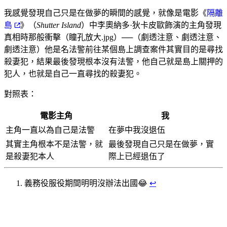
我感覺發現自己只是在做夢的瞬間的感覺，就像是電影《
隔離
島
》（
Shutter Island
）中李奧納多·狄卡皮歐飾演的主角發現
真相時那般衝擊（瞳孔放大.jpg）──（劇透注意、劇透注意、
劇透注意）他是名法警前往某個島上調查案件其實目的是尋找
殺妻犯，結果最後發現根本沒有法警，他自己就是島上關押的
犯人，也就是自己一直尋找的殺妻犯。
對照表：
電影主角
我
主角一直以為自己是法警
在夢中我沒退伍
其實主角根本不是法警，就
最後發現自己只是在做夢，實
是殺妻犯本人
際上已經退伍了
義務役服役期間明明沒辦法出國😂
↩︎