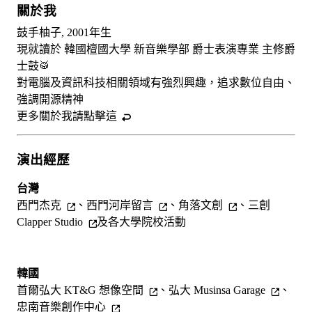
關於我
鼓手柚子, 2001年生
現就讀於 韓國檀國大學 新音樂學部 爵士表演專業 主修爵
士鼓🥁
對電腦及資訊科技相關領域有強烈興趣，追求數位自由、
強調開源精神
更多關於我請
點擊這
演出經歷
台灣
西門杰克
、
西門河岸留言
、
角落文創
、
三創
Clapper Studio
及各大學院校活動
韓國
首爾弘大 KT&G 想像空間
、
弘大 Musinsa Garage
、
忠南音樂創作中心