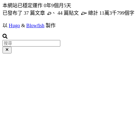
本網站已穩定運作
0年9個月5天
已發布了 37 篇
文章
、 44 篇
貼文
• 總計 11萬3千799個字
以
Hugo
&
Blowfish
製作