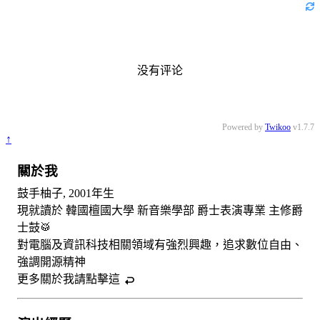
没有评论
Powered by
Twikoo
v1.7.7
↑
關於我
鼓手柚子, 2001年生
現就讀於 韓國檀國大學 新音樂學部 爵士表演專業 主修爵
士鼓🥁
對電腦及資訊科技相關領域有強烈興趣，追求數位自由、
強調開源精神
更多關於我請
點擊這