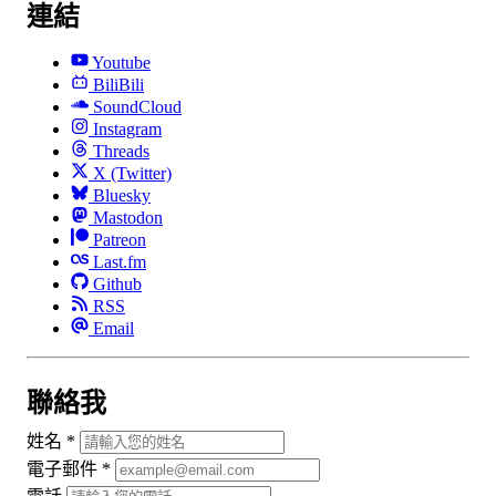
連結
Youtube
BiliBili
SoundCloud
Instagram
Threads
X (Twitter)
Bluesky
Mastodon
Patreon
Last.fm
Github
RSS
Email
聯絡我
姓名
*
電子郵件
*