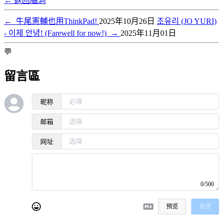
← 返回腦洞
←
牛尾憲輔也用ThinkPad!
2025年10月26日
조유리 (JO YURI)
- 이제 안녕! (Farewell for now!)
→
2025年11月01日
💬
留言區
昵称
邮箱
网址
0/500
预览
发送