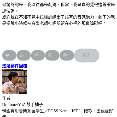
最驚訝的是，我以往都是亂猜，但當下我是真的覺得這首歌是
那個調。
或許我在不知不覺中已經訓練出了該有的音感能力，剩下的就
是擺脫小時候被音樂老師批評所留在心裡的那道障礙吧。
❤️
👍
🤣
😡
😢
更多
0
0
0
0
0
透過郵件回覆
作者
DrummerYoZ 鼓手柚子
韓國實用音樂系留學生／FOSS Nerd／ISTJ／襯衫、墨鏡愛好