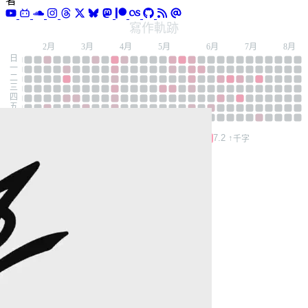
者
寫作軌跡
1月
2月
3月
4月
5月
6月
7月
8月
日
一
二
三
四
五
六
0.0 - 1.2
1.2 - 3.6
3.6 - 7.2
7.2 ↑
千字
相關文章