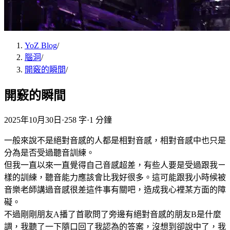
YoZ Blog
/
腦洞
/
開竅的瞬間
/
開竅的瞬間
2025年10月30日
·
258 字
·
1 分鐘
一般來說不是絕對音感的人都是相對音感，相對音感中也只是
分為是否受過聽音訓練。
但我一直以來一直覺得自己音感超差，有些人要是受過跟我ㄧ
樣的訓練，聽音能力應該會比我好很多。這可能跟我小時候被
音樂老師講過音感很差這件事有關吧，造成我心裡某方面的障
礙。
不過剛剛朋友A播了首歌問了旁邊有絕對音感的朋友B是什麼
調，我聽了一下隨口回了我認為的答案，沒想到卻說中了，我