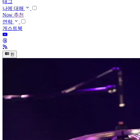
태그
나에 대해
Now
추천
연락
게스트북
한