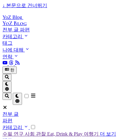
↓
본문으로 건너뛰기
YoZ Blog
YoZ Blog
전부 글
파편
카테고리
태그
나에 대해
연락
한
전부 글
파편
카테고리
수필
연구
사회 관찰
Eat, Drink & Play
여행기
더 보기