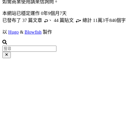
如需商業使用請來信詢問。
本網站已穩定運作
0年9個月7天
已發布了 37 篇
文章
、 44 篇
貼文
• 總計 11萬3千846個字
以
Hugo
&
Blowfish
製作