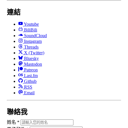
連結
Youtube
BiliBili
SoundCloud
Instagram
Threads
X (Twitter)
Bluesky
Mastodon
Patreon
Last.fm
Github
RSS
Email
聯絡我
姓名
*