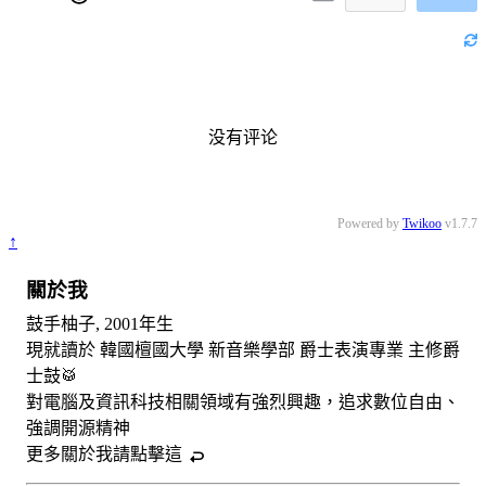
没有评论
Powered by
Twikoo
v1.7.7
↑
關於我
鼓手柚子, 2001年生
現就讀於 韓國檀國大學 新音樂學部 爵士表演專業 主修爵
士鼓🥁
對電腦及資訊科技相關領域有強烈興趣，追求數位自由、
強調開源精神
更多關於我請
點擊這