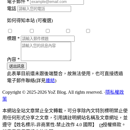
電子郵件
*
電話
如何得知本站
(可複選)
搜尋引擎
Dcard
Medium
Youtube
Threads
標題
*
內容
*
送出訊息
此表單目前還未跟後端整合，故無法使用，也可直接透過
電子郵件聯絡(詳見
連結
)
Copyright © 2025-2026 YoZ Blog. All rights reserved.
·
隱私權政
策
本網站全站文章禁止全文轉載，可分享除內文特別標明禁止使
用任何形式分享之文章，引用請註明網站名稱及文章網址，並
遵守
【姓名標示-非商業性-禁止改作 4.0 國際】
授權條款。