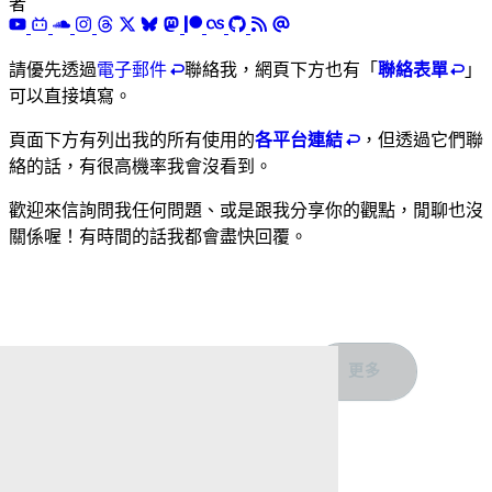
者
請優先透過
電子郵件
聯絡我，網頁下方也有「
聯絡表單
」
可以直接填寫。
頁面下方有列出我的所有使用的
各平台連結
，但透過它們聯
絡的話，有很高機率我會沒看到。
歡迎來信詢問我任何問題、或是跟我分享你的觀點，閒聊也沒
關係喔！有時間的話我都會盡快回覆。
❤️
👍
🤣
😡
😢
更多
0
0
0
0
0
透過郵件回覆